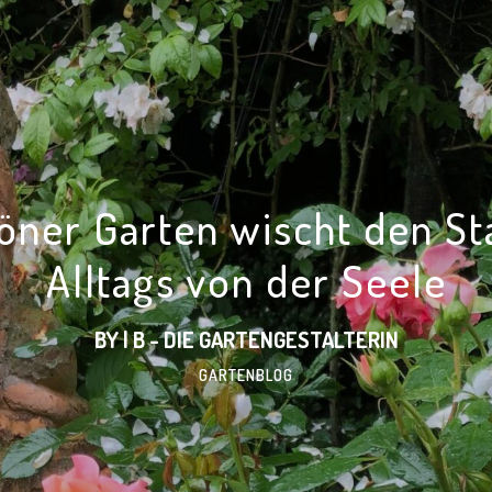
öner Garten wischt den S
Alltags von der Seele
BY | B - DIE GARTENGESTALTERIN
GARTENBLOG