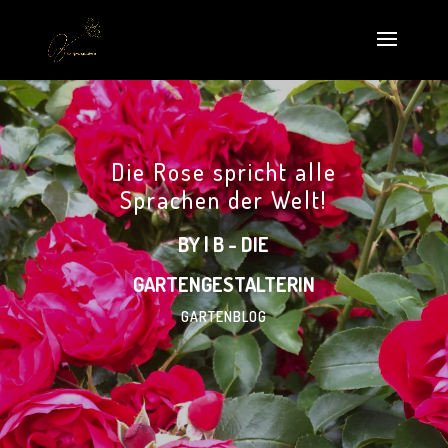
Die Rose spricht alle
Sprachen der Welt!
BY | B - DIE
GARTENGESTALTERIN
GARTENBLOG